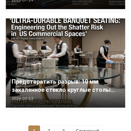
2026-07-24
Предотвратить разрыв: 10 мм
закаленное стекло круглые столы
для банкетных залов США
2026-07-13