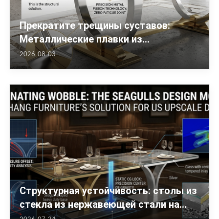
Прекратите трещины суставов:
Металлические плавки из
нержавеющей стали для отелей США
2026-08-03
Структурная устойчивость: столы из
стекла из нержавеющей стали на
основе чайки для США