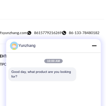
fsyunzhang.com
8615779216269
86-133-78480182
Yunzhang
ЕНТОВ
БЫСТРЫЕ ССЫЛКИ
10:00 AM
ОПРОСЫ
Домой
Good day, what product are you looking 
продукты
for?
Новости
Случаи
Карта сайта