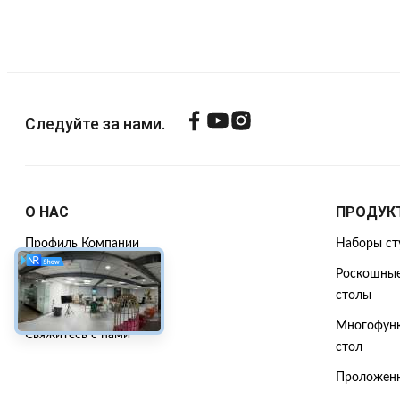
Следуйте за нами.
О НАС
ПРОДУК
Профиль Компании
Наборы ст
Экскурсия по заводу
Роскошные
столы
Контроль качества
Многофунк
Свяжитесь с нами
стол
Проложенн