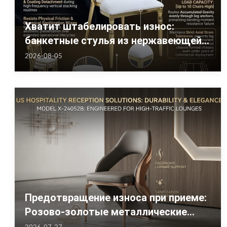
Хватит штабелировать износ:
банкетные стулья из нержавеющей
стали в стиле рококо с золотым
2026-08-05
зеркалом для площадок в США
Предотвращение износа при приеме:
Розово-золотые металлические
стулья для отдыха в гостиничных