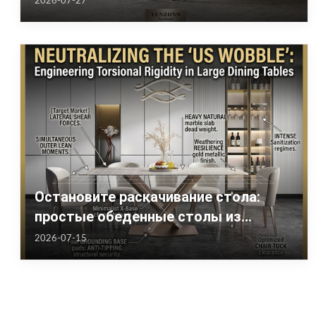
2026-07-27
зонах отдыха США
Остановите раскачивание стола:
простые обеденные столы из
нержавеющей стали с X-основанием
2026-07-15
для заведений в США