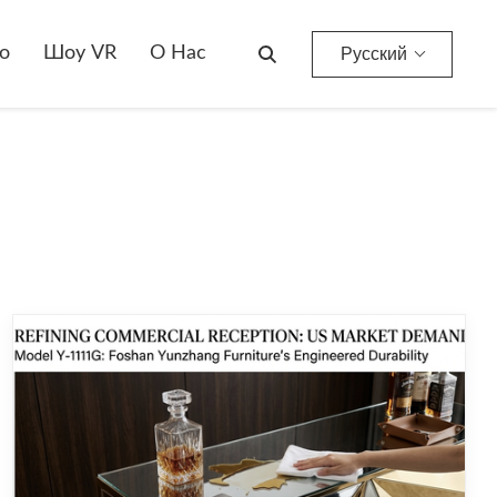
о
Шоу VR
О Нас
Русский