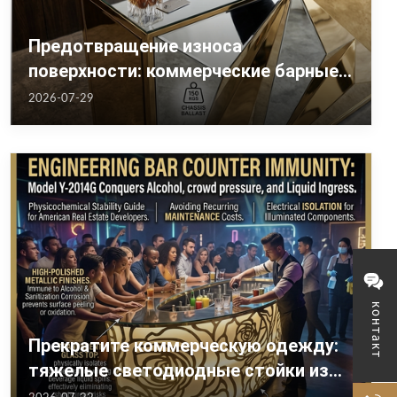
Предотвращение износа
поверхности: коммерческие барные
стойки из зеркального стекла и
2026-07-29
нержавеющей стали для заведений
США
контакт
Прекратите коммерческую одежду:
тяжелые светодиодные стойки из
нержавеющей стали для