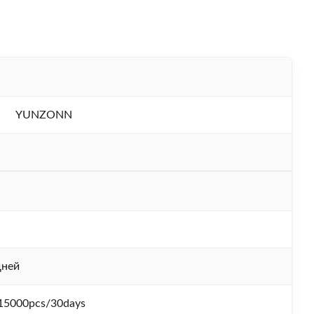
YUNZONN
дней
15000pcs/30days