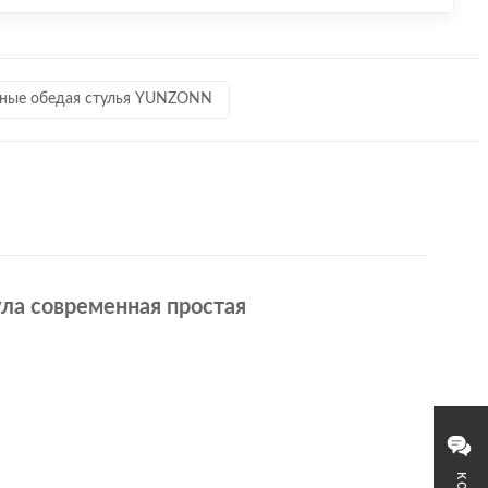
ные обедая стулья YUNZONN
ула современная простая