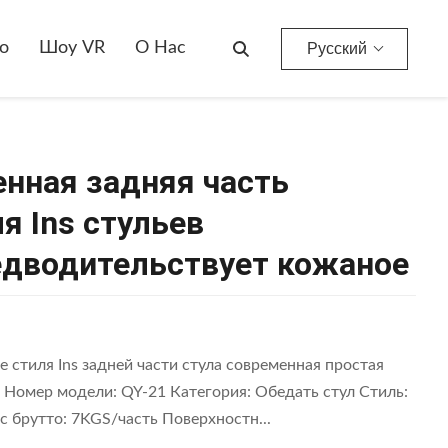
Нордическая Низкая Проложенная Задняя Часть Обедающ Ресторан Кофе Стиля Ins Стульев Современный Роскошный Предводительствует Кожаное
о
Шоу VR
О Нас
Русский
нная задняя часть
я Ins стульев
дводительствует кожаное
 стиля Ins задней части стула современная простая
 Номер модели: QY-21 Категория: Обедать стул Стиль:
 брутто: 7KGS/часть Поверхностн...