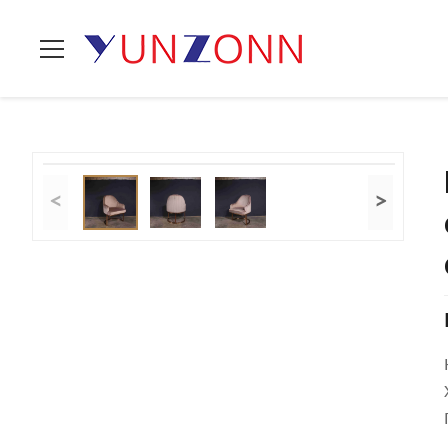
Проложенные стулья
Домой
>
продукты
>
>
столовой
<
>