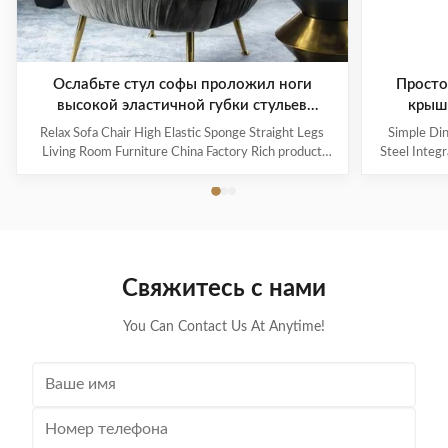
Ослабьте стул софы проложил ноги
Просто
высокой эластичной губки стульев
крыш
столовой прямые
Relax Sofa Chair High Elastic Sponge Straight Legs
Simple Din
Living Room Furniture China Factory Rich product
Steel Integr
series cover the span from European classical style to
consider th
modern style, a variety of exquisite furniture and
choosing hig
accessories together to create a beautiful and
proportiona
comfortable home space. On the premise of ...
for
Свяжитесь с нами
You Can Contact Us At Anytime!