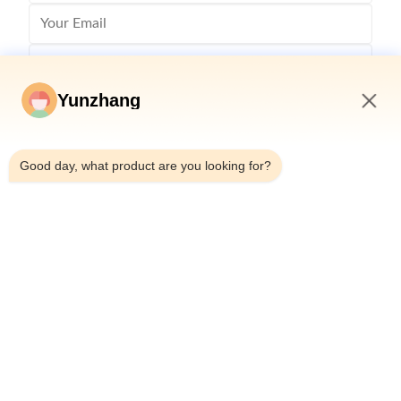
Yunzhang
2:28 AM
Good day, what product are you looking for?
Отправить
86-133-78480182
yz@fsyunzhang.com