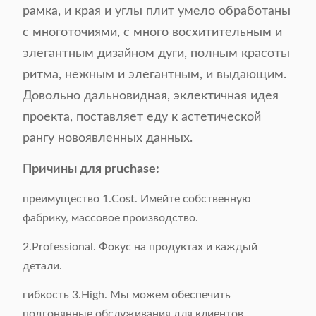
рамка, и края и углы плит умело обработаны
Категория:
Обедать стул
с многоточиями, с много восхитительным и
Стиль:
элегантным дизайном дуги, полным красоты
Простой
ритма, нежным и элегантным, и выдающим.
Цвет:
Опционный
Довольно дальновидная, эклектичная идея
проекта, поставляет еду к астетической
Размер продукта:
Как образец
рангу новоявленных данных.
Вес брутто:
7KGS/часть
Причины для pruchase:
преимущество 1.Cost. Имейте собственную
Поверхностный
Кожа
фабрику, массовое производство.
материал:
2.Professional. Фокус на продуктах и каждый
Основное вещество:
Нержавеющая сталь 201#
детали.
гибкость 3.High. Мы можем обеспечить
Упаковка:
1 часть/1 коробка
подгонянные обслуживания для клиентов.