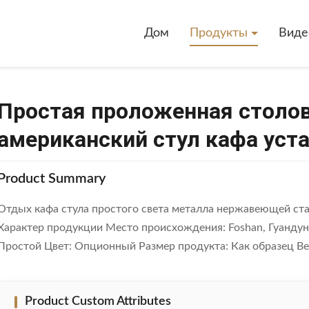
стая Проложенная Столовая Предводительствует Американский Ст
Дом
Продукты
Виде
Простая проложенная столо
американский стул кафа уст
Product Summary
Отдых кафа стула простого света металла нержавеющей ст
Характер продукции Место происхождения: Foshan, Гуандун
Простой Цвет: Опционный Размер продукта: Как образец Ве
Product Custom Attributes