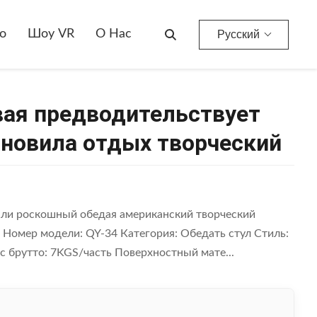
ул Кафа Установила Отдых Творческий
о
Шоу VR
О Нас
Русский
вая предводительствует
ановила отдых творческий
али роскошный обедая американский творческий
 Номер модели: QY-34 Категория: Обедать стул Стиль:
с брутто: 7KGS/часть Поверхностный мате...