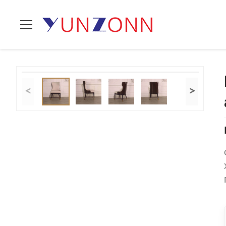
Домой
>
продукты
>
Проложенные стулья столовой
>
Про
<
>