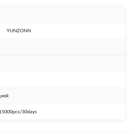
YUNZONN
дней
15000pcs/30days