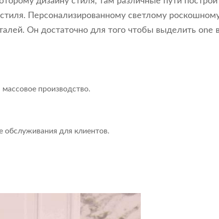
оторому дизайну стиля, там различные пути построи
 стиля. Персонализированному светлому роскошном
алей. Он достаточно для того чтобы выделить one в
 массовое производство.
.
е обслуживания для клиентов.