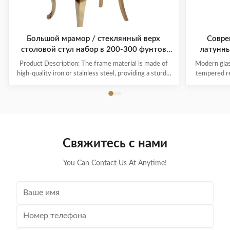
Большой мрамор / стеклянный верх
Совре
столовой стул набор в 200-300 фунтов
латунны
весовой емкости
Product Description: The frame material is made of
Modern glass
high-quality iron or stainless steel, providing a sturdy
tempered re
and reliable base for the chair. This ensures that the
furniture Pr
chair will last for years to come, withstanding daily
Guangdong 
wear and tear. The cover material for our dining table
furniture St
chair sets is made of ...
As sam
Свяжитесь с нами
You Can Contact Us At Anytime!