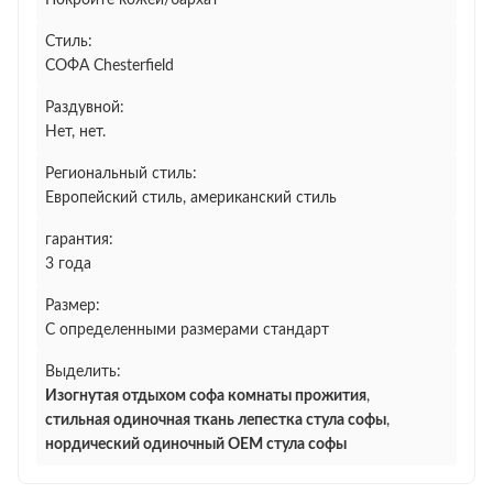
Покройте кожей/бархат
Стиль:
СОФА Chesterfield
Раздувной:
Нет, нет.
Региональный стиль:
Европейский стиль, американский стиль
гарантия:
3 года
Размер:
С определенными размерами стандарт
Выделить:
Изогнутая отдыхом софа комнаты прожития
,
стильная одиночная ткань лепестка стула софы
,
нордический одиночный OEM стула софы