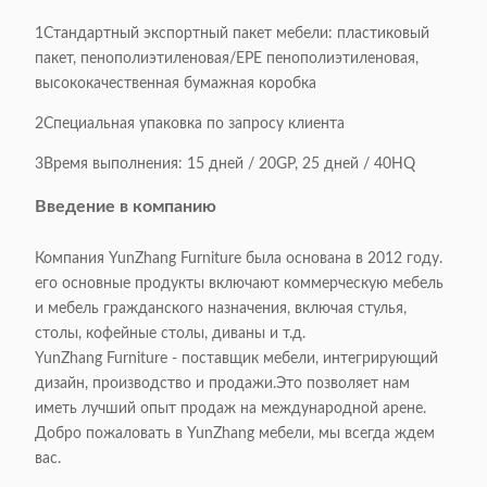
доступны
1Стандартный экспортный пакет мебели: пластиковый
пакет, пенополиэтиленовая/EPE пенополиэтиленовая,
Твердая древесина/клеенная
Базовый материал:
высококачественная бумажная коробка
плита
2Специальная упаковка по запросу клиента
Опаковка:
1 шт. / 1 коробка
3Время выполнения: 15 дней / 20GP, 25 дней / 40HQ
Объем упаковки:
1 КБМ / 1 картон
Введение в компанию
Компания YunZhang Furniture была основана в 2012 году.
Применимо:
Взрослые
его основные продукты включают коммерческую мебель
и мебель гражданского назначения, включая стулья,
Настраиваемая:
Приемлемо
столы, кофейные столы, диваны и т.д.
YunZhang Furniture - поставщик мебели, интегрирующий
дизайн, производство и продажи.Это позволяет нам
иметь лучший опыт продаж на международной арене.
Добро пожаловать в YunZhang мебели, мы всегда ждем
вас.