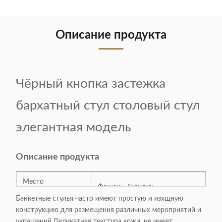
Описание продукта
Чёрный кнопка застежка
бархатный стул столовый стул
элегантная модель
Описание продукта
Место
Фошань, Гуандун
происхождения:
Банкетные стулья часто имеют простую и изящную
конструкцию для размещения различных мероприятий и
Номер модели:
OLX-001
украшений.Деликатная текстура кожи, не имеет