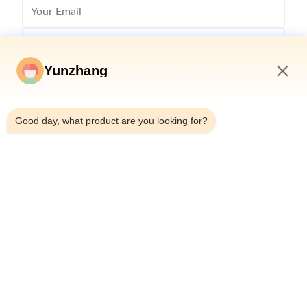
Yunzhang
9:03 AM
Good day, what product are you looking for?
Отправить
86-133-78480182
yz@fsyunzhang.com