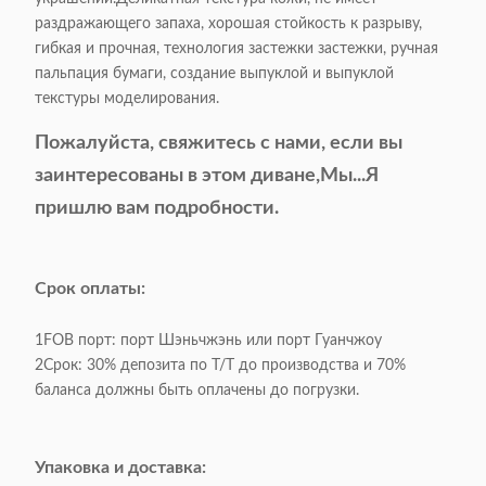
раздражающего запаха, хорошая стойкость к разрыву,
гибкая и прочная, технология застежки застежки, ручная
Диван в столовой, диван в
Категория:
пальпация бумаги, создание выпуклой и выпуклой
отеле,
текстуры моделирования.
Современный/
Пожалуйста, свяжитесь с нами, если вы
Стиль:
легкоклассический
заинтересованы в этом диване,
Мы...
Я
пришлю вам подробности.
Цвет:
Необязательно
Размер продукта:
В качестве образца
Срок оплаты:
Срок оплаты:
1FOB порт: порт Шэньчжэнь или порт Гуанчжоу
Т/Т предпочтительнее
2Срок: 30% депозита по Т/Т до производства и 70%
баланса должны быть оплачены до погрузки.
Покрытие из льняной ткани /
Match Stitch
Поверхностный
материал:
Различные ткани и цвета
Упаковка и доставка: