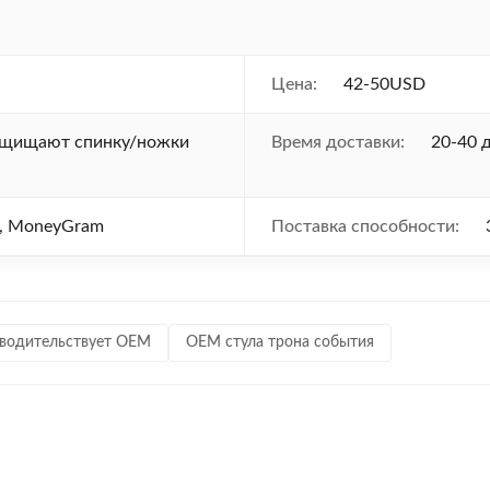
Цена:
42-50USD
ащищают спинку/ножки
Время доставки:
20-40 
on, MoneyGram
Поставка способности:
дводительствует OEM
OEM стула трона события