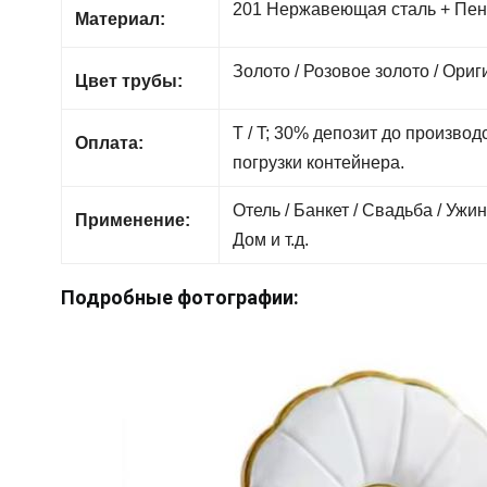
201 Нержавеющая сталь + Пен
Материал:
Золото / Розовое золото / Ориг
Цвет трубы:
T / T; 30% депозит до производ
Оплата:
погрузки контейнера.
Отель / Банкет / Свадьба / Ужи
Применение:
Дом и т.д.
Подробные фотографии: