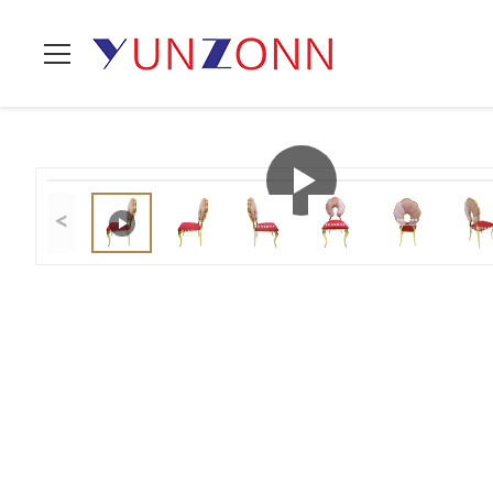
Стул банкета
Домой
>
продукты
>
>
свадьбы
<