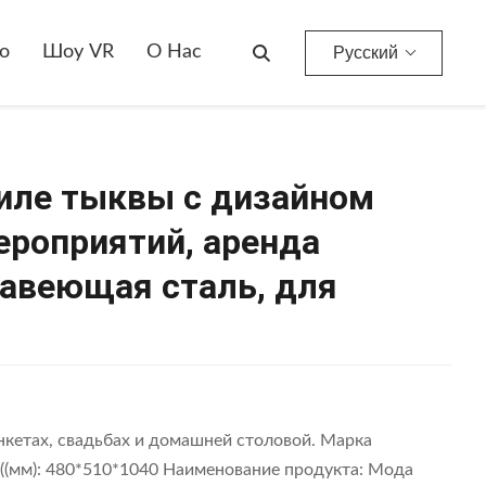
Стул Для Банкета В Стиле Тыквы С Дизайном Спинки Для Модных Мероприятий, Аренда Мебели, Золотая Нержавеющая Сталь, Для Отелей И Ресторанов
о
Шоу VR
О Нас
Русский
тиле тыквы с дизайном
ероприятий, аренда
жавеющая сталь, для
нкетах, свадьбах и домашней столовой. Марка
ер ((мм): 480*510*1040 Наименование продукта: Мода