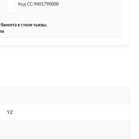
Код СС:
9401790000
 банкета в стиле тыквы
,
ли
YZ